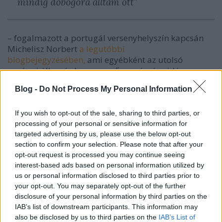
mindig dobogóra álltam ott”
– fogalmazott a portugál versenyhelyszín kapcsán
Michelisz Norbert
a legutóbbi
blogbejegyzésében,
ami egyébként az utolsó
európai állomás lesz a mezőny számára idén.
Blog -
Do Not Process My Personal Information
Alapvetően kedves emlékeket őriz a pályáról a BRC
magyar versenyzője, hiszen 2015-ben az első, 2016-
ban a második futamon állhatott fel a dobogó
If you wish to opt-out of the sale, sharing to third parties, or
legalsó fokára, majd 2017-ben első szezonbéli
processing of your personal or sensitive information for
sikerével zárta a második versenyt. Tavaly ugyan az
targeted advertising by us, please use the below opt-out
első futamon a tömegbaleset és biztonsági okok
section to confirm your selection. Please note that after your
opt-out request is processed you may continue seeing
miatt kiállni kényszerült – pedig kedvező pozícióból
interest-based ads based on personal information utilized by
várhatta volna a folytatást –, a dobogós sorozata
us or personal information disclosed to third parties prior to
nem szakadt meg, végül az utolsó versenyen
your opt-out. You may separately opt-out of the further
harmadik lett.
disclosure of your personal information by third parties on the
IAB’s list of downstream participants. This information may
Mennyire súlyos a helyzet? A Hyundait és a
also be disclosed by us to third parties on the
IAB’s List of