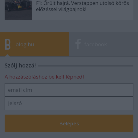
F1: Őrült hajrá, Verstappen utolsó körös
előzéssel világbajnok!
blog.hu
facebook
Szólj hozzá!
A hozzászóláshoz be kell lépned!