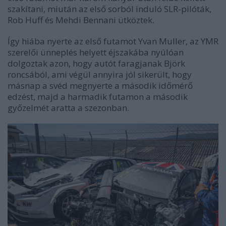
szakítani, miután az első sorból induló SLR-pilóták,
Rob Huff és Mehdi Bennani ütköztek.
Így hiába nyerte az első futamot Yvan Muller, az YMR
szerelői ünneplés helyett éjszakába nyúlóan
dolgoztak azon, hogy autót faragjanak Björk
roncsából, ami végül annyira jól sikerült, hogy
másnap a svéd megnyerte a második időmérő
edzést, majd a harmadik futamon a második
győzelmét aratta a szezonban.