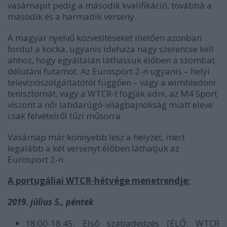
vasárnapit pedig a második kvalifikáció, továbbá a
második és a harmadik verseny.
A magyar nyelvű közvetítéseket illetően azonban
fordul a kocka, ugyanis idehaza nagy szerencse kell
ahhoz, hogy egyáltalán láthassuk élőben a szombat
délutáni futamot. Az Eurosport 2-n ugyanis – helyi
televíziószolgáltatótól függően – vagy a wimbledoni
tenisztornát, vagy a WTCR-t fogják adni, az M4 Sport
viszont a női labdarúgó-világbajnokság miatt eleve
csak felvételről tűzi műsorra.
Vasárnap már könnyebb lesz a helyzet, mert
legalább a két versenyt élőben láthatjuk az
Eurosport 2-n.
A portugáliai WTCR-hétvége menetrendje:
2019. július 5., péntek
18:00-18:45: Első szabadedzés [ÉLŐ: WTCR