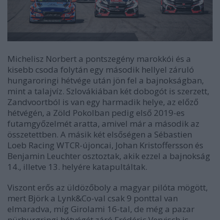
Michelisz Norbert a pontszegény marokkói és a
kisebb csoda folytán egy második hellyel záruló
hungaroringi hétvége után jön fel a bajnokságban,
mint a talajvíz. Szlovákiában két dobogót is szerzett,
Zandvoortból is van egy harmadik helye, az előző
hétvégén, a Zöld Pokolban pedig első 2019-es
futamgyőzelmét aratta, amivel már a második az
összetettben. A másik két elsőségen a Sébastien
Loeb Racing WTCR-újoncai, Johan Kristoffersson és
Benjamin Leuchter osztoztak, akik ezzel a bajnokság
14., illetve 13. helyére katapultáltak.
Viszont erős az üldözőboly a magyar pilóta mögött,
mert Björk a Lynk&Co-val csak 9 ponttal van
elmaradva, míg Girolami 16-tal, de még a pazar
nürburgringi hétvégét záró Frédéric Vervisch is