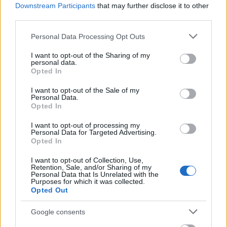
Hondát sem kímélték a BoP-, illetve a
Downstream Participants
that may further disclose it to other
súlykompenzáció-kiosztásnál
third parties.
A kompenzációs súlyokat még a múlt hét folyamán
Please note that this website/app uses one or more Google
Personal Data Processing Opt Outs
nyilvánosságra hozták. Először is nem szabad
services and may gather and store information including but
megfeledkezni arról, hogy mostantól már
not limited to your visit or usage behaviour. You may click to
I want to opt-out of the Sharing of my
másképpen kalkulálják az értékeket, ezzel elejét véve
personal data.
grant or deny consent to Google and its third-party tags to
Opted In
bármiféle trükközésnek. Ennek értelmében az
use your data for below specified purposes in below Google
időmérőt kétszeres, a versenyeket pedig 0,7-szeres
consent section.
I want to opt-out of the Sale of my
szorzóval számítják az eddigi másfélszeres és
Personal Data.
egyszeres szorzók helyett.
Opted In
I want to opt-out of processing my
Personal Data for Targeted Advertising.
Opted In
I want to opt-out of Collection, Use,
Retention, Sale, and/or Sharing of my
Personal Data that Is Unrelated with the
Purposes for which it was collected.
Opted Out
Google consents