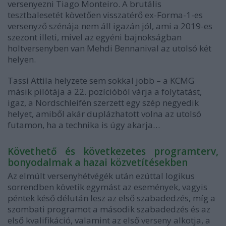
versenyezni Tiago Monteiro. A brutális
tesztbalesetét követően visszatérő ex-Forma-1-es
versenyző szénája nem áll igazán jól, ami a 2019-es
szezont illeti, mivel az egyéni bajnokságban
holtversenyben van Mehdi Bennanival az utolsó két
helyen.
Tassi Attila helyzete sem sokkal jobb – a KCMG
másik pilótája a 22. pozícióból várja a folytatást,
igaz, a Nordschleifén szerzett egy szép negyedik
helyet, amiből akár duplázhatott volna az utolsó
futamon, ha a technika is úgy akarja…
Követhető és következetes programterv,
bonyodalmak a hazai közvetítésekben
Az elmúlt versenyhétvégék után ezúttal logikus
sorrendben követik egymást az események, vagyis
péntek késő délután lesz az első szabadedzés, míg a
szombati programot a második szabadedzés és az
első kvalifikáció, valamint az első verseny alkotja, a