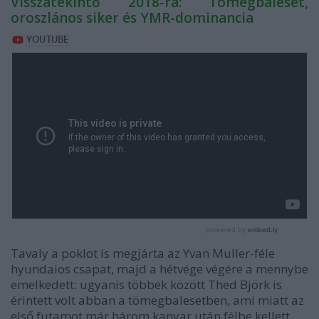
Visszatekintő 2018-ra: Tömegbaleset,
oroszlános siker és YMR-dominancia
Tavaly a poklot is megjárta az Yvan Muller-féle
hyundaios csapat, majd a hétvége végére a mennybe
emelkedett: ugyanis többek között Thed Björk is
érintett volt abban a tömegbalesetben, ami miatt az
első futamot már három kanyar után félbe kellett