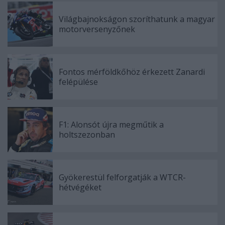
Világbajnokságon szoríthatunk a magyar
motorversenyzőnek
Fontos mérföldkőhöz érkezett Zanardi
felépülése
F1: Alonsót újra megműtik a
holtszezonban
Gyökerestül felforgatják a WTCR-
hétvégéket