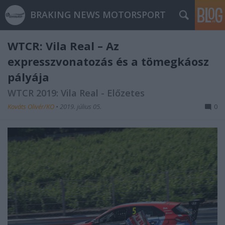
BRAKING NEWS MOTORSPORT
WTCR: Vila Real – Az
expresszvonatozás és a tömegkáosz
pályája
WTCR 2019: Vila Real - Előzetes
Kováts Olivér/KO
•
2019. július 05.
0