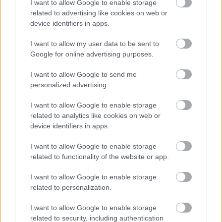
I want to allow Google to enable storage
related to advertising like cookies on web or
device identifiers in apps.
I want to allow my user data to be sent to
A Hyundai i30-asok továbbra is 60 kilót cipelnek
Google for online advertising purposes.
pluszban, míg a Hondákba 50, a Volkswagenekbe
30, a négy Lynk&Co-ba és az Audikba 20-20, míg az
I want to allow Google to send me
personalized advertising.
Alfa Romeókba és Cuprákba 10-10 kilogramm kerül
be.
I want to allow Google to enable storage
related to analytics like cookies on web or
Nem sokkal a portugáliai WTCR-víkend előtt pedig
device identifiers in apps.
módosítottak a Honda, a Hyundai és a Lynk&Co
értékein – mindhárom márka versenyautói 10-10
I want to allow Google to enable storage
kilóval lettek nehezebbek. Ennek következtében a
related to functionality of the website or app.
Hyundai és a Lynk&Co is 1345 kilós lesz, míg a
Honda 1335 kilóval fog futni – ehhez képest a Cupra
I want to allow Google to enable storage
a maga 1245 kilójával 100 kilóval számít
related to personalization.
könnyebbnek.
I want to allow Google to enable storage
related to security, including authentication
Guerrieri a bajnokság élén, Michelisz a