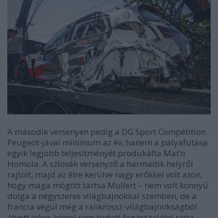
A második versenyen pedig a DG Sport Compétition
Peugeot-jával minimum az év, hanem a pályafutása
egyik legjobb teljesítményét produkálta Mat’o
Homola. A szlovák versenyző a harmadik helyről
rajtolt, majd az élre kerülve nagy erőkkel volt azon,
hogy maga mögött tartsa Mullert – nem volt könnyű
dolga a négyszeres világbajnokkal szemben, de a
francia végül még a ralikrossz-világbajnokságból
átvett joker-körrel sem tudott fogást találni rajta.