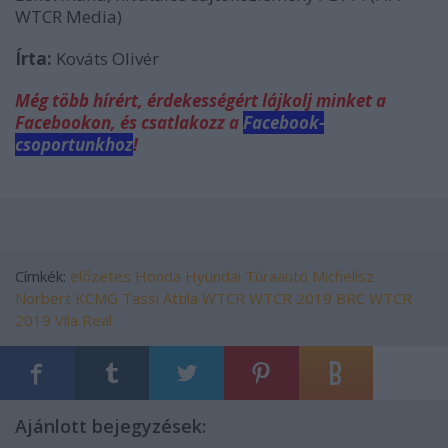
WTCR Media)
Írta:
Kováts Olivér
Még több hírért, érdekességért lájkolj minket a
Facebookon, és csatlakozz a
Facebook-
csoportunkhoz
!
Címkék:
előzetes
Honda
Hyundai
Túraautó
Michelisz
Norbert
KCMG
Tassi Attila
WTCR
WTCR 2019
BRC
WTCR
2019 Vila Real
Ajánlott bejegyzések: