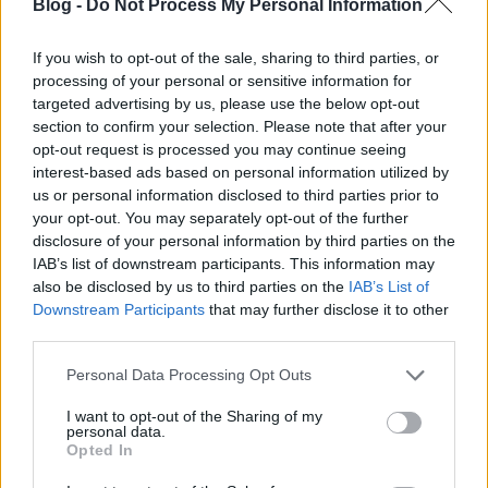
Blog -
Do Not Process My Personal Information
Továbbra sem kerülhet vissza a Boutsen-Ginion Racing
fekete-piros Hondájára a #18-as rajtszám – Vila
If you wish to opt-out of the sale, sharing to third parties, or
Realban is Lessennes indul a #63-assal.
processing of your personal or sensitive information for
targeted advertising by us, please use the below opt-out
„Vissza akarok térni és nagyon frusztráló számomra,
section to confirm your selection. Please note that after your
hogy a saját országomban, a hazai szurkolóim előtt
opt-out request is processed you may continue seeing
interest-based ads based on personal information utilized by
nem versenyezhetek egy annyira látványos pályán, mint
us or personal information disclosed to third parties prior to
amilyen a Vila Real-i”
– idézi a
touringcars.net
nevű
your opt-out. You may separately opt-out of the further
szakoldal Monteirót. –
„Valójában kilenc hónap eléggé
disclosure of your personal information by third parties on the
minimális felépülési idő olyan sérülések esetében, mint
IAB’s list of downstream participants. This information may
amilyen az enyém. Már közel járok a végéhez, így most
also be disclosed by us to third parties on the
IAB’s List of
nagyon türelmesnek kell lennünk.”
Downstream Participants
that may further disclose it to other
third parties.
„Tudom, hogy a türelem kifizetődő lesz, ugyanis
erősebben térhetek majd vissza. A tőlem telhető
Please note that this website/app uses one or more Google
Personal Data Processing Opt Outs
legjobbat nyújtottam annak érdekében, hogy időben
services and may gather and store information including but
felkészülhessek erre a különleges hétvégére, de orvosi
not limited to your visit or usage behaviour. You may click to
I want to opt-out of the Sharing of my
personal data.
szempontból még túl korai lenne a visszatérés. De
grant or deny consent to Google and its third-party tags to
Opted In
ugyanakkor a szurkolóim számára készen állok”
–
use your data for below specified purposes in below Google
folytatta gondolatait a 41 esztendős versenyző, aki
consent section.