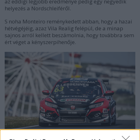
az eddigi legjobb eredménye pedig egy negyedik
helyezés a Nordschleiféről.
S noha Monteiro reménykedett abban, hogy a hazai
hétvégéjéig, azaz Vila Realig felépül, de a minap
sajnos arról kellett beszámolnia, hogy továbbra sem
ért véget a kényszerpihenője.