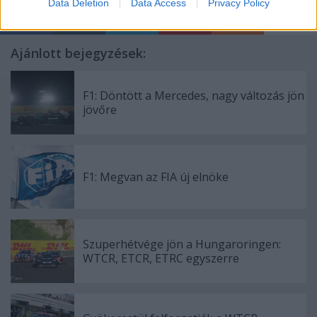
Data Deletion
Data Access
Privacy Policy
Ajánlott bejegyzések:
F1: Döntött a Mercedes, nagy változás jön
jövőre
F1: Megvan az FIA új elnöke
Szuperhétvége jön a Hungaroringen:
WTCR, ETCR, ETRC egyszerre