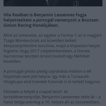
Vila Realban is Benjamin Lessennes fogja
helyettesíteni a portugál versenyzőt a Boutsen-
Ginion Racing Hondájában.
Mint az ismeretes, az egykor a Forma-1-et is megjárt
Tiago Monteirónak azt követően kellett
kényszerpihenőre vonulnia, majd a kispadon helyet
foglalni, hogy 2017 szeptemberében, a Honda
barcelonai tesztjén óriásit bukott egy fékhibát
követően.
A portugál pilóta pedig sajnálatos módon a tél
folyamán sem jött helyre, így már a Túraautó
Világkupa első tizenkét futamát is ki kellett hagynia.
Eközben a helyét a csapat teszt- és
tartalékversenyzője, Benjamin Lessennes vette át – a
fiatal belga jelenleg a 16. helyen áll az összetettben,