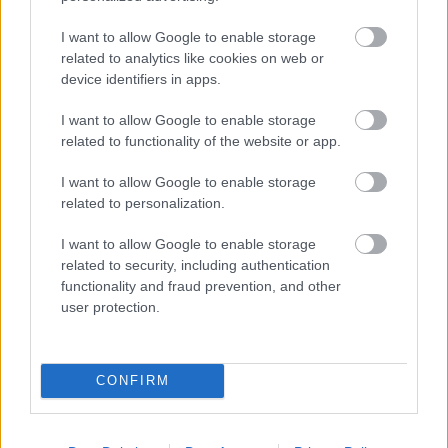
Mindenesetre a továbbiakban is sikeres és
I want to allow Google to enable storage
mihamarabbi felépülést kívánunk Tiago
related to analytics like cookies on web or
Monteirónak!
device identifiers in apps.
Fotó:
Jean Michel Le Meur, Francois Flamand / DPPI
I want to allow Google to enable storage
(FIA WTCR Media)
related to functionality of the website or app.
Írta:
Kováts Olivér
I want to allow Google to enable storage
related to personalization.
Még több hírért, érdekességért lájkolj minket a
Facebookon!
I want to allow Google to enable storage
related to security, including authentication
functionality and fraud prevention, and other
user protection.
Címkék:
Honda
Túraautó
Tiago Monteiro
Boutsen Ginion
CONFIRM
Racing
Benjamin Lessennes
WTCR
WTCR 2018
WTCR 2018
Vila Real