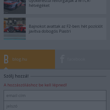
Gyökerestül felforgatják a WTCR-
hétvégéket
Bajnokot avattak az F2-ben: hét pozíciót
javítva dobogós Piastri
blog.hu
facebook
Szólj hozzá!
A hozzászóláshoz be kell lépned!