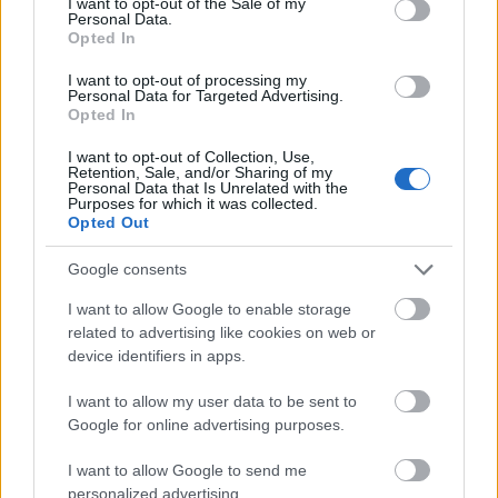
I want to opt-out of the Sale of my
így a hétvége folyamán a hondás pilótákra
Personal Data.
Opted In
támogatására és a szurkolóira fog koncentrálni, akik
előtt nyerte meg a WTCC-s főfutamot 2016-ban.
I want to opt-out of processing my
Personal Data for Targeted Advertising.
„A versenyeket pedig más szempontból fogom
Opted In
közelíteni, ami szintén kifizetődőnek fog bizonyulni. A
I want to opt-out of Collection, Use,
pilóta sikeressége nem a volán mögött épül fel, hanem
Retention, Sale, and/or Sharing of my
azzal is, hogy a depóban mit csinál a csapat. Én pedig
Personal Data that Is Unrelated with the
Purposes for which it was collected.
tudom, hogy nagy segítség leszek. Továbbá nagyon
Opted Out
közel leszek a rajongóimhoz ezen a hétvégén, Vila
Realban és azokhoz az emberekhez is, akik az elmúlt
Google consents
hónapok során bíztak bennem és támogattak”
– tette
I want to allow Google to enable storage
hozzá Monteiro.
related to advertising like cookies on web or
device identifiers in apps.
A portugál versenyző még a hungaroringi WTCR-
hétvége során a
Braking News Motorsport
nak azt
I want to allow my user data to be sent to
nyilatkozta, hogy még egy-három hónap is igénybe
Google for online advertising purposes.
vehet a felépülése.
Úgyhogy az, hogy kihagyja a
portugáliai fordulót, valamilyen szinten várható volt,
I want to allow Google to send me
még ha nagyon is sajnáljuk.
personalized advertising.